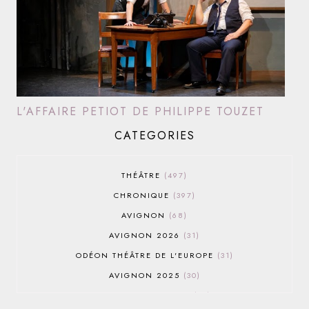
L'AFFAIRE PETIOT DE PHILIPPE TOUZET
CATEGORIES
THÉÂTRE
497
CHRONIQUE
397
AVIGNON
68
AVIGNON 2026
31
ODÉON THÉÂTRE DE L'EUROPE
31
AVIGNON 2025
30
AVIGNON OFF 2026
30