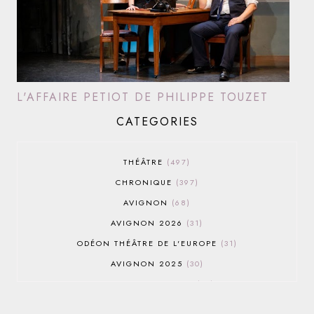
L'AFFAIRE PETIOT DE PHILIPPE TOUZET
CATEGORIES
THÉÂTRE
497
CHRONIQUE
397
AVIGNON
68
AVIGNON 2026
31
ODÉON THÉÂTRE DE L'EUROPE
31
AVIGNON 2025
30
AVIGNON OFF 2026
30
THÉÂTRE DU ROND-POINT
28