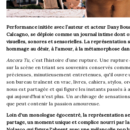
Performance initiée avec l’auteur et acteur Dany Bou
Calcagno, se déploie comme un journal intime dont o
visuelles, sonores et sensorielles. La représentation
hommage au désir, à l'amour, à la métamorphose dan
Ancora Tu,
c’est l’histoire d’une rupture. Une ruptur
sur la scène en triant ses souvenirs conservés comm
précieuses, minutieusement entretenues, qu'il ouvre 
son bureau traînent en vrac, livres, cahiers, stylos, o
nous est partagée et qui figure les instants passés à a
qui aujourd'hui n'est plus. Un archivage de sensations
que peut contenir la passion amoureuse.
Loin d'un monologue égocentré, la représentation s
partage, un moment unique et complice nourri par 
Nolasco qui figure l'absent avec une mélancolie pop 