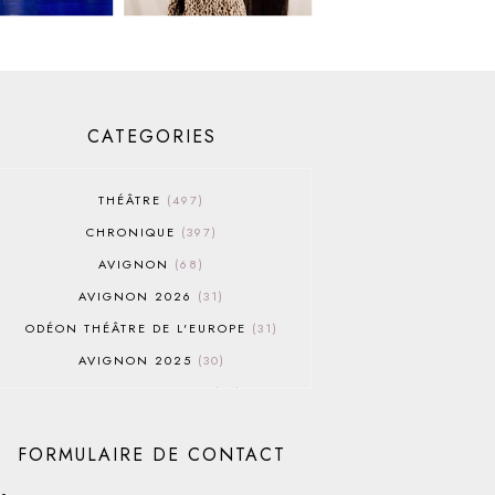
CATEGORIES
THÉÂTRE
497
CHRONIQUE
397
AVIGNON
68
AVIGNON 2026
31
ODÉON THÉÂTRE DE L'EUROPE
31
AVIGNON 2025
30
AVIGNON OFF 2026
30
THÉÂTRE DU ROND-POINT
28
FORMULAIRE DE CONTACT
AVIGNON 2022
25
AVIGNON OFF 2019
25