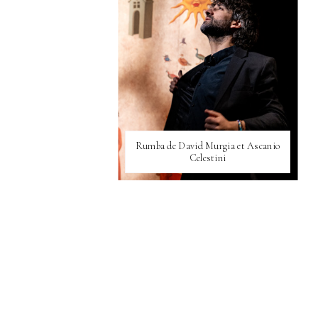
Rumba de David Murgia et Ascanio
Celestini