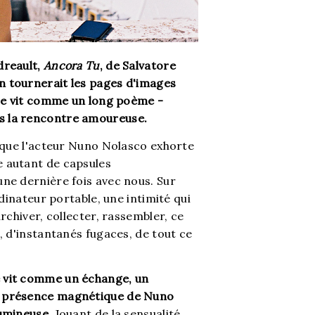
dreault,
Ancora Tu
, de Salvatore
n tournerait les pages d'images
 se vit comme un long poème -
s la rencontre amoureuse.
e que l'acteur Nuno Nolasco exhorte
e autant de capsules
une dernière fois avec nous. Sur
rdinateur portable, une intimité qui
rchiver, collecter, rassembler, ce
, d'instantanés fugaces, de tout ce
e vit comme un échange, un
la présence magnétique de Nuno
lumineuse.
Jouant de la sensualité