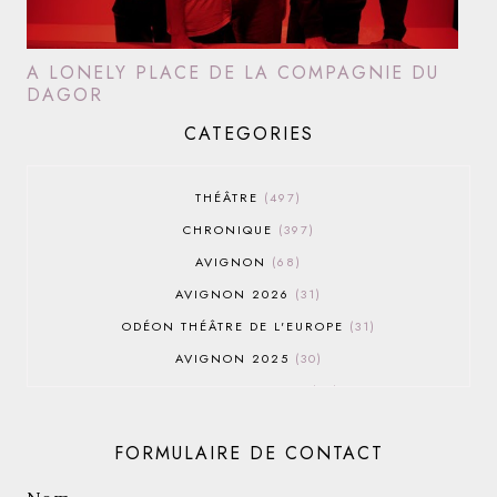
A LONELY PLACE DE LA COMPAGNIE DU
DAGOR
CATEGORIES
THÉÂTRE
497
CHRONIQUE
397
AVIGNON
68
AVIGNON 2026
31
ODÉON THÉÂTRE DE L'EUROPE
31
AVIGNON 2025
30
AVIGNON OFF 2026
30
THÉÂTRE DU ROND-POINT
28
FORMULAIRE DE CONTACT
AVIGNON 2022
25
AVIGNON OFF 2019
25