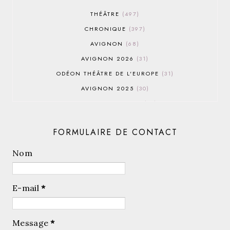
THÉÂTRE
497
CHRONIQUE
397
AVIGNON
68
AVIGNON 2026
31
ODÉON THÉÂTRE DE L'EUROPE
31
AVIGNON 2025
30
AVIGNON OFF 2026
30
THÉÂTRE DU ROND-POINT
28
FORMULAIRE DE CONTACT
AVIGNON 2022
25
AVIGNON OFF 2019
25
Nom
AVIGNON 2023
23
AVIGNON 2024
23
E-mail
*
AVIGNON OFF 2022
23
PERFORMANCES
22
Message
*
LE LUCERNAIRE
21