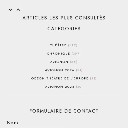
ARTICLES LES PLUS CONSULTÉS
CATEGORIES
THÉÂTRE
497
CHRONIQUE
397
AVIGNON
68
AVIGNON 2026
31
ODÉON THÉÂTRE DE L'EUROPE
31
AVIGNON 2025
30
AVIGNON OFF 2026
30
THÉÂTRE DU ROND-POINT
28
FORMULAIRE DE CONTACT
AVIGNON 2022
25
AVIGNON OFF 2019
25
Nom