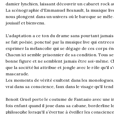
damier lynchien, laissant découvrir un cabaret rock a
La scénographie d'Emmanuel Besnault, la musique live
nous plongent dans un univers où le baroque se mêle
jouissif et bienvenu.
L'adaptation a ce ton du drame sans pourtant jamais
se fait poésie, ponctué par la musique live qui entr
exprimer la mélancolie qui se dégage de ces corps én
Chacun ici semble prisonnier de sa condition. Tous se
bonne figure et ne semblent jamais être soi-même. C
que la société lui attribue et jongle avec le rôle qu'il 
mascarade.
Les moments de vérité exultent dans les monologues,
vrai dans sa conscience, faux dans le visage qu'il ten
Benoit Gruel porte le costume de Fantasio avec une in
fois enfant quand il joue dans sa cabane, borderline l
philosophe lorsqu'il s’évertue à éveiller les conscience