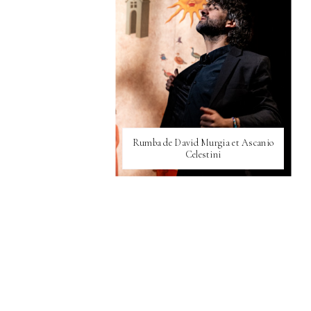
Rumba de David Murgia et Ascanio
Celestini