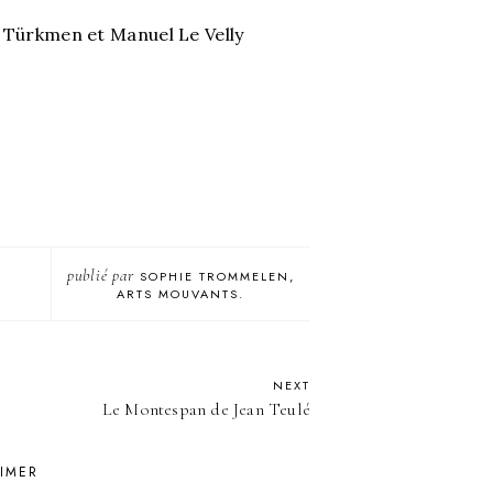
iz Türkmen et Manuel Le Velly
publié par
SOPHIE TROMMELEN,
ARTS MOUVANTS.
NEXT
Le Montespan de Jean Teulé
AIMER