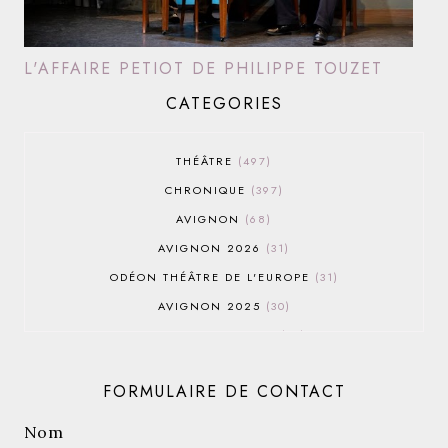
L'AFFAIRE PETIOT DE PHILIPPE TOUZET
CATEGORIES
THÉÂTRE
497
CHRONIQUE
397
AVIGNON
68
AVIGNON 2026
31
ODÉON THÉÂTRE DE L'EUROPE
31
AVIGNON 2025
30
AVIGNON OFF 2026
30
THÉÂTRE DU ROND-POINT
28
FORMULAIRE DE CONTACT
AVIGNON 2022
25
AVIGNON OFF 2019
25
Nom