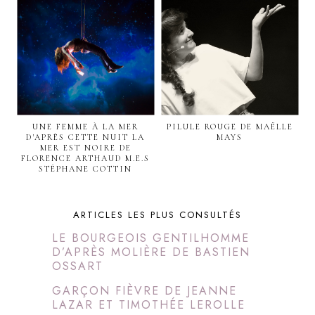
UNE FEMME À LA MER
PILULE ROUGE DE MAËLLE
D'APRÈS CETTE NUIT LA
MAYS
MER EST NOIRE DE
FLORENCE ARTHAUD M.E.S
STÉPHANE COTTIN
ARTICLES LES PLUS CONSULTÉS
LE BOURGEOIS GENTILHOMME
D’APRÈS MOLIÈRE DE BASTIEN
OSSART
GARÇON FIÈVRE DE JEANNE
LAZAR ET TIMOTHÉE LEROLLE